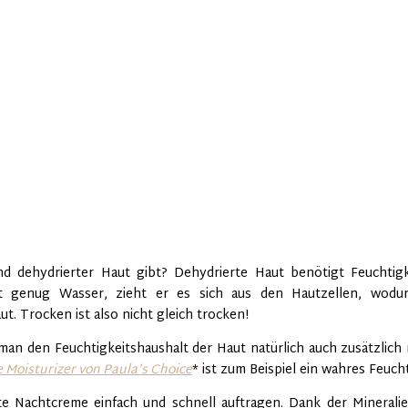
d dehydrierter Haut gibt? Dehydrierte Haut benötigt Feuchtigk
t genug Wasser, zieht er es sich aus den Hautzellen, wodu
t. Trocken ist also nicht gleich trocken!
n den Feuchtigkeitshaushalt der Haut natürlich auch zusätzlich 
e Moisturizer von Paula’s Choice
* ist zum Beispiel ein wahres Feuch
lyte Nachtcreme einfach und schnell auftragen. Dank der Minerali