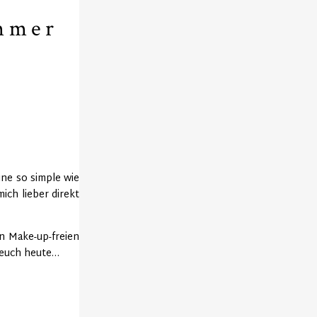
immer
ine so simple wie
ich lieber direkt
n Make-up-freien
h euch heute…