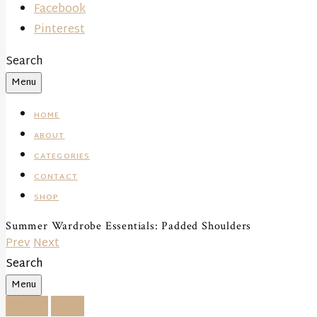
Facebook
Pinterest
Search
Menu
HOME
ABOUT
CATEGORIES
CONTACT
SHOP
Summer Wardrobe Essentials: Padded Shoulders
Prev
Next
Search
Menu
Fashion
Outfit