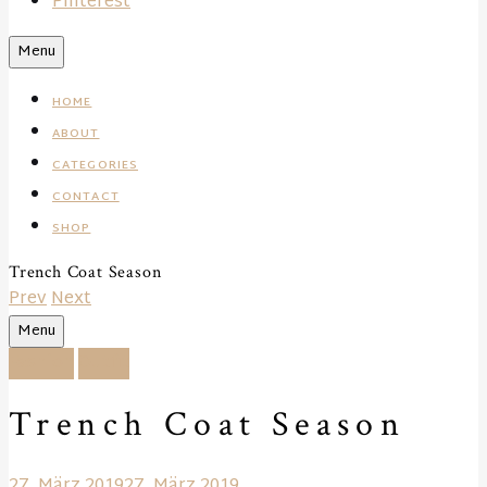
Pinterest
Search
Menu
HOME
ABOUT
CATEGORIES
CONTACT
SHOP
Trench Coat Season
Prev
Next
Search
Menu
Fashion
Outfit
Trench Coat Season
27. März 2019
27. März 2019