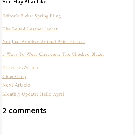
You May Also Like
Editor’s Picks: Spring Fling
The Belted Leather Jacket
Not Just Another Animal Print Piece…
3 Ways To Wear Chequers: The Checked Blazer
Beitragsnavigation
Previous
Previous Article
post:
Chop Chop
Next
Next Article
post:
Monthly Update: Hello April
2 comments