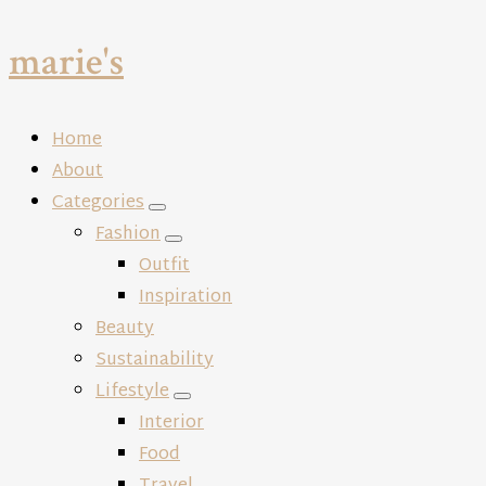
marie's
Close
Home
About
Categories
expand
Fashion
child
expand
Outfit
menu
child
Inspiration
menu
Beauty
Sustainability
Lifestyle
expand
Interior
child
Food
menu