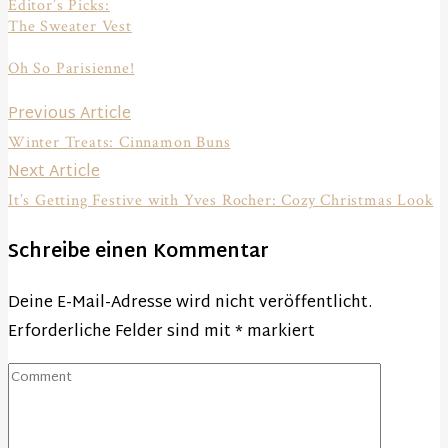
Editor’s Picks:
The Sweater Vest
Oh So Parisienne!
Beitragsnavigation
Previous
Previous Article
post:
Winter Treats: Cinnamon Buns
Next
Next Article
post:
It’s Getting Festive with Yves Rocher: Cozy Christmas Look
Schreibe einen Kommentar
Deine E-Mail-Adresse wird nicht veröffentlicht.
Erforderliche Felder sind mit
*
markiert