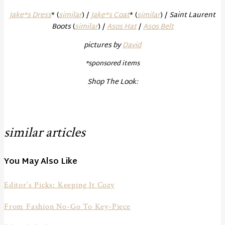
Jake*s Dress
* (
similar
) /
Jake*s Coat
* (
similar
) /
Saint Laurent
Boots
(
similar
) /
Asos Hat
/
Asos Belt
pictures by
David
*sponsored items
Shop The Look:
similar articles
You May Also Like
Editor’s Picks: Keeping It Cozy
From Fashion No-Go To Key-Piece