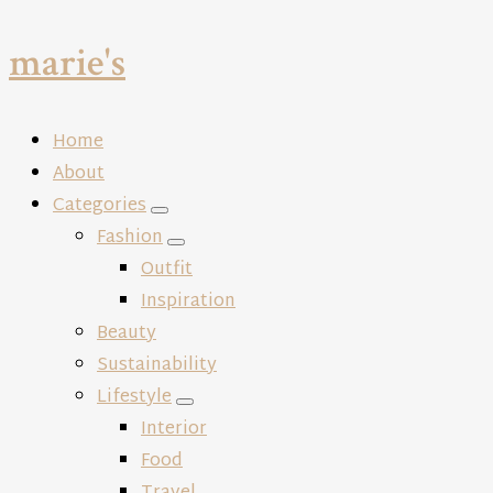
marie's
Close
Home
About
Categories
expand
Fashion
child
expand
Outfit
menu
child
Inspiration
menu
Beauty
Sustainability
Lifestyle
expand
Interior
child
Food
menu