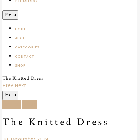
Pinterest
Search
Menu
HOME
ABOUT
CATEGORIES
CONTACT
SHOP
The Knitted Dress
Prev
Next
Search
Menu
Fashion
Outfit
The Knitted Dress
10. Dezember 2019