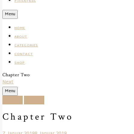
Pinterest
Search
Menu
HOME
ABOUT
CATEGORIES
CONTACT
SHOP
Chapter Two
Next
Search
Menu
Lifestyle
Personal
Chapter Two
7. Januar 2019
8. Januar 2019