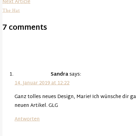
Beitragsnavigation
Next
Next Article
post:
The Hat
7 comments
Sandra
says:
14. Januar 2019 at 12:22
Ganz tolles neues Design, Marie! Ich wünsche dir ga
neuen Artikel. GLG
Antworten