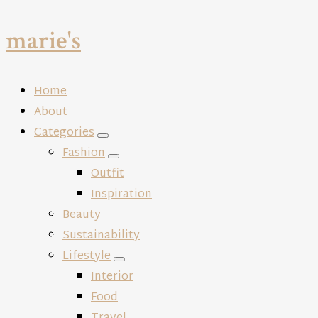
marie's
Close
Home
About
Categories
expand
Fashion
child
expand
Outfit
menu
child
Inspiration
menu
Beauty
Sustainability
Lifestyle
expand
Interior
child
Food
menu